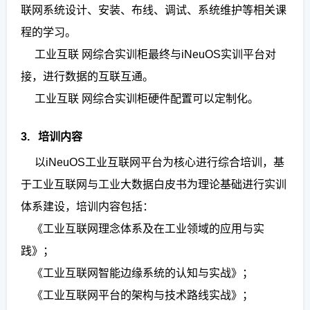
联网系统设计、安装、布线、调试、系统维护等相关课
程的学习。
工业互
联
网综合实训柜最终与iNeuOS实训平台对
接，进行数据的互联互通。
工业互
联
网综合实训柜硬件配置可以定制化。
3. 培训内容
以iNeuOS工业互联网平台为核心进行综合培训，基
于工业互联网与工业大数据白皮书为理论基础进行实训
体系建设，培训内容包括：
《工业互联网理念体系及在工业领域的应用与实
践》；
《工业互联网智能边缘系统的认知与实战》；
《工业互联网平台的架构与技术路线实战》；