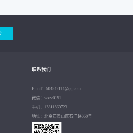
验
联系我们
Email：504547114@qq.com
微信：wxzz0151
手机：13811869723
地址：北京石景山区石门路368号