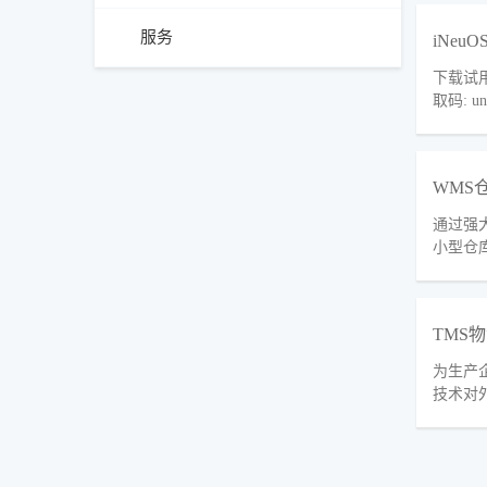
服务
iNeu
下载试用：通
取码: un
WMS
通过强
小型仓
TMS
为生产
技术对