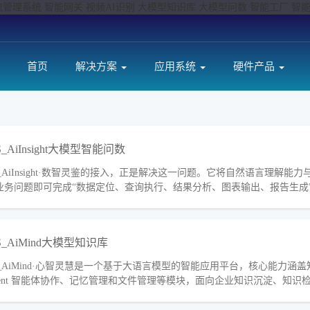
S物流管理系统 智能网关 视频AI识别 大模型知识库 大模型问数 智能工厂 
首页
解决方案
应用系统
硬件产品
OS_AiInsight大模型智能问数
OS_AiInsight·数智灵鉴的接入，正是解决这一问题。它将自然语言理
业务问题即可完成“数据定位、查询执行、结果分析、图表输出、报告生成
OS_AiMind大模型知识库
OS_AiMind·心智灵慧是一个基于大语言模型的智能应用平台，核心能力涵
gent 智能体协作、记忆管理和文件管理等模块，面向企业知识沉淀、知识